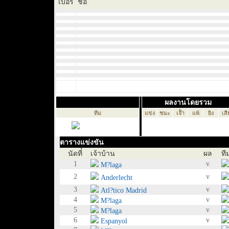
เบอร์
ชื่อ
ผลงานโดยรวม
ทีม
แข่ง
ชนะ
เจ๊้า
แพ้
ยิง
เสี
ตารางแข่งขัน
นัดที่์่
เจ้าบ้าน
ผล
ที
1
v
M?laga
2
v
Anderlecht
3
v
Atl?tico Madrid
4
v
M?laga
5
v
M?laga
6
v
Espanyol