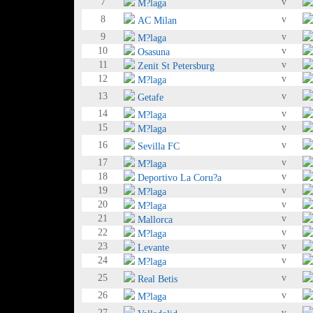
7
v
M?laga
8
v
AC Milan
9
v
M?laga
10
v
Osasuna
11
v
Zenit St Petersburg
12
v
M?laga
13
v
Getafe
14
v
M?laga
15
v
M?laga
16
v
Sevilla FC
17
v
M?laga
18
v
Deportivo La Coru?a
19
v
M?laga
20
v
M?laga
21
v
Mallorca
22
v
M?laga
23
v
Levante
24
v
M?laga
25
v
Real Betis
26
v
M?laga
27
v