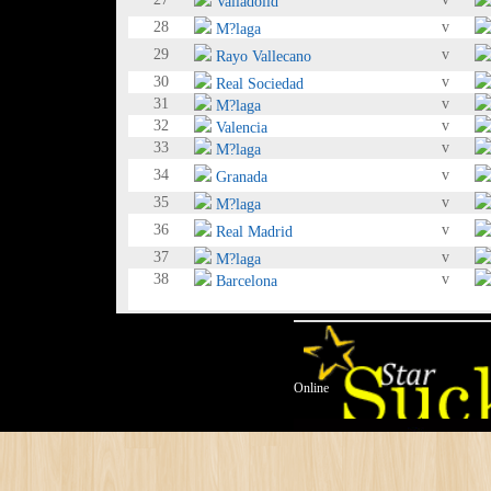
Valladolid
28
v
M?laga
29
v
Rayo Vallecano
30
v
Real Sociedad
31
v
M?laga
32
v
Valencia
33
v
M?laga
34
v
Granada
35
v
M?laga
36
v
Real Madrid
37
v
M?laga
38
v
Barcelona
Online