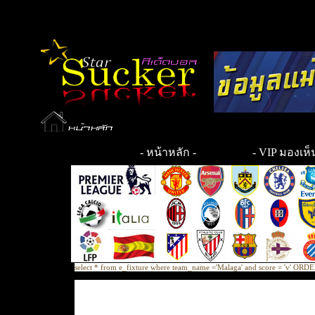
-
หน้าหลัก
-
- VIP มองเห็น
select * from e_fixture where team_name ='Malaga' and score = 'v' O