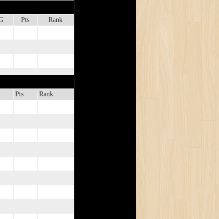
G
Pts
Rank
Pts
Rank