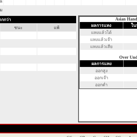
น
ม
Asian Hand
ากกว่า
ผลการแทง
ใน
ชนะ
แพ้
แทงแล้วได้
แทงแล้วเจ๊า
แทงแล้วเสีย
Over
Und
ผลการแทง
ออกสูง
ออกเจ๊า
ออกต่ำ