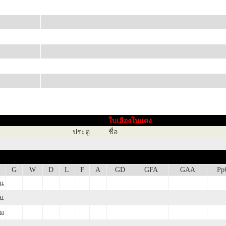
ใบเลืองใบแดง
ประตู
ชื่อ
G
W
D
L
F
A
GD
GFA
GAA
Pp
าน
าน
ม