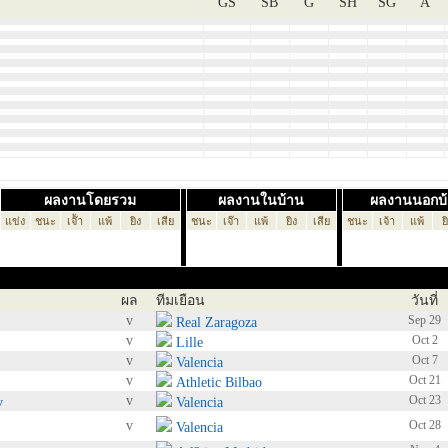
GS
SB
G
SH
SG
A
ผลงานโดยรวม
ผลงานในบ้าน
ผลงานนอกบ
แข่ง
ชนะ
เจ๊้า
แพ้
ยิง
เสีย
ชนะ
เจ๊า
แพ้
ยิง
เสีย
ชนะ
เจ้า
แพ้
ย
ผล
ทีมเยือน
วันที่
v
Sep 29
Real Zaragoza
v
Oct 2
Lille
v
Oct 7
Valencia
v
Oct 21
Athletic Bilbao
v
Oct 23
v
Valencia
v
Oct 28
Valencia