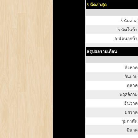
5 นัดล่าสุด
5 นัดล่าส
5 นัดในบ้
5 นัดนอกบ้
สรุปผลรายเดือน
สิงหา
กันยา
ตุลา
พฤศจิกาย
ธันวาค
มกราค
กุมภาพัน
มีนาค