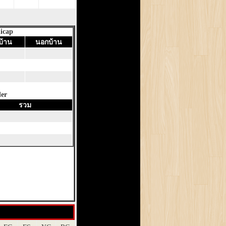
icap
บ้าน
นอกบ้าน
er
รวม