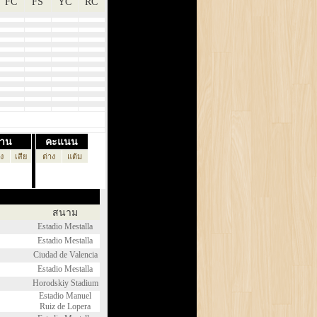
FC
FS
YC
RC
้าน
คะแนน
ิง
เสีย
ต่าง
แต้ม
สนาม
Estadio Mestalla
Estadio Mestalla
Ciudad de Valencia
Estadio Mestalla
Horodskiy Stadium
Estadio Manuel
Ruiz de Lopera