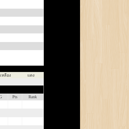
เหลือง
แดง
G
Pts
Rank