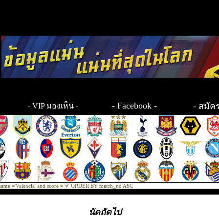
-
Facebook
-
-
สมัค
- VIP มองเห็น -
_name ='Valencia' and score = 'v' ORDER BY match_no ASC
นัดถัดไป