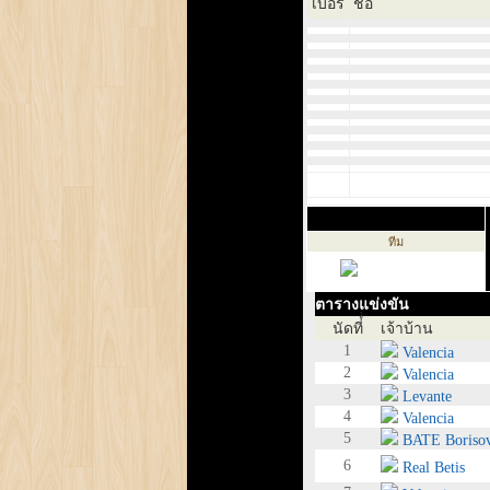
เบอร์
ชื่อ
ทีม
ตารางแข่งขัน
นัดที่์่
เจ้าบ้าน
1
Valencia
2
Valencia
3
Levante
4
Valencia
5
BATE Boriso
6
Real Betis