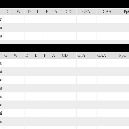
G
W
D
L
F
A
GD
GFA
GAA
Pp
ุด
าน
าน
G
W
D
L
F
A
GD
GFA
GAA
PpG
คม
ยน
คม
น
ม
ม
ธ์
ม