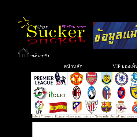
-
หน้าหลัก
-
- VIP มองเห็น
select * from e_fixture where team_name ='Newcastle United' and scor