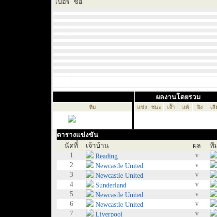
เบอร์
ชื่อ
ผลงานโดยรวม
ทีม
แข่ง
ชนะ
เจ๊้า
แพ้
ยิง
เสี
ตารางแข่งขัน
นัดที่์่
เจ้าบ้าน
ผล
ที
1
v
Reading
2
v
Newcastle United
3
v
Newcastle United
4
v
Sunderland
5
v
Newcastle United
6
v
Newcastle United
7
v
Liverpool