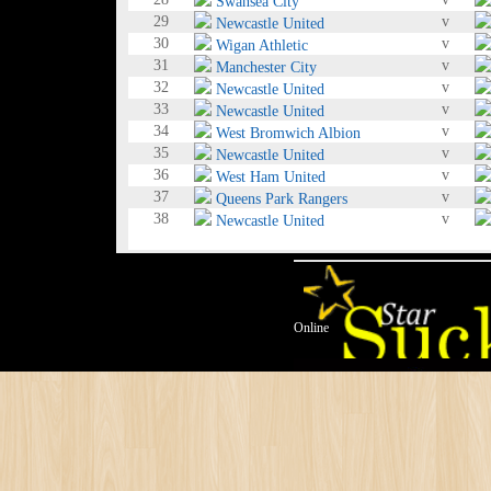
Swansea City
29
v
Newcastle United
30
v
Wigan Athletic
31
v
Manchester City
32
v
Newcastle United
33
v
Newcastle United
34
v
West Bromwich Albion
35
v
Newcastle United
36
v
West Ham United
37
v
Queens Park Rangers
38
v
Newcastle United
Online