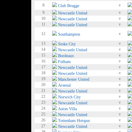
8
v
Club Brugge
9
v
Newcastle United
10
v
Newcastle United
11
v
Newcastle United
12
v
Southampton
13
v
Stoke City
14
v
Newcastle United
15
v
Bordeaux
16
v
Fulham
17
v
Newcastle United
18
v
Newcastle United
19
v
Manchester United
20
v
Arsenal
21
v
Newcastle United
22
v
Norwich City
23
v
Newcastle United
24
v
Aston Villa
25
v
Newcastle United
26
v
Tottenham Hotspur
27
v
Newcastle United
28
v