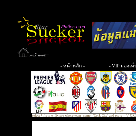
-
หน้าหลัก
-
- VIP มองเห็น
select * from e_fixture where team_name ='Cork City' and score = 'v'