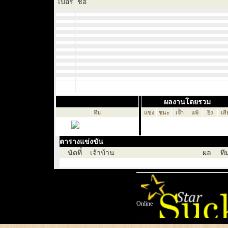
เบอร์
ชื่อ
ผลงานโดยรวม
ทีม
แข่ง
ชนะ
เจ๊้า
แพ้
ยิง
เสี
ตารางแข่งขัน
นัดที่์่
เจ้าบ้าน
ผล
ที
Online